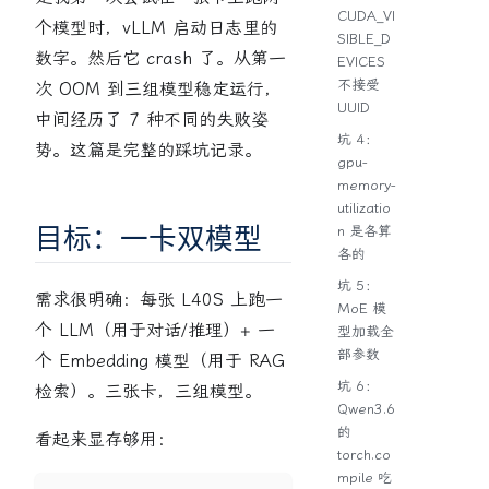
CUDA_VI
个模型时，vLLM 启动日志里的
SIBLE_D
数字。然后它 crash 了。从第一
EVICES
不接受
次 OOM 到三组模型稳定运行，
UUID
中间经历了 7 种不同的失败姿
坑 4：
势。这篇是完整的踩坑记录。
gpu-
memory-
utilizatio
目标：一卡双模型
n 是各算
各的
坑 5：
需求很明确：每张 L40S 上跑一
MoE 模
个 LLM（用于对话/推理）+ 一
型加载全
部参数
个 Embedding 模型（用于 RAG
坑 6：
检索）。三张卡，三组模型。
Qwen3.6
的
看起来显存够用：
torch.co
mpile 吃