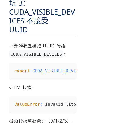
坑 3：
CUDA_VISIBLE_DEV
ICES 不接受
UUID
一开始我直接把 UUID 传给
：
CUDA_VISIBLE_DEVICES
export
CUDA_VISIBLE_DEVICES
=
GPU-47ecdc0c-acf
vLLM 报错：
ValueError
:
 invalid literal 
for
int
(
)
with
 b
必须转成整数索引（0/1/2/3）。