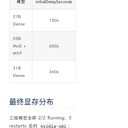
模型
initialDelaySeconds
27B
180s
Dense
35B
MoE +
600s
MTP
31B
360s
Dense
最终显存分布
三组模型全部 2/2 Running，0
restarts 后的
：
nvidia-smi