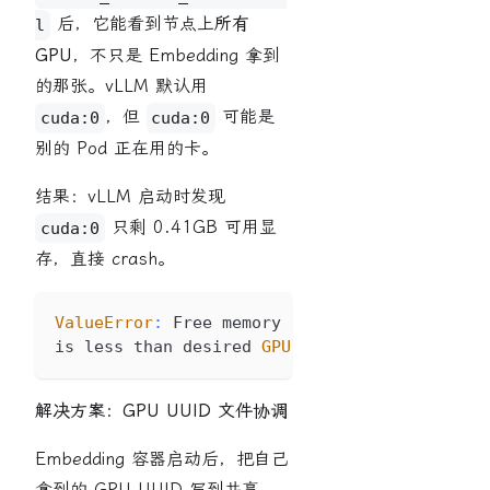
后，它能看到节点上
所有
l
GPU
，不只是 Embedding 拿到
的那张。vLLM 默认用
，但
可能是
cuda:0
cuda:0
别的 Pod 正在用的卡。
结果：vLLM 启动时发现
只剩 0.41GB 可用显
cuda:0
存，直接 crash。
ValueError
:
Free
 memory on device cuda
:
0
(
0.
is less than desired 
GPU
 memory 
utilization
解决方案：GPU UUID 文件协调
Embedding 容器启动后，把自己
拿到的 GPU UUID 写到共享