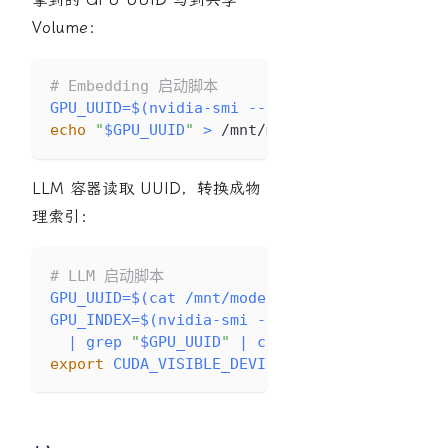
Volume：
# Embedding 启动脚本
GPU_UUID
=
$(
nvidia-smi --query-gpu
=
gpu_uuid 
-
echo
"
$GPU_UUID
"
>
 /mnt/models/.gpu-uuid-
$MO
LLM 容器读取 UUID，转换成物
理索引：
# LLM 启动脚本
GPU_UUID
=
$(
cat
 /mnt/models/.gpu-uuid-$MODEL_
GPU_INDEX
=
$(
nvidia-smi --query-gpu
=
index,gpu
|
grep
"
$GPU_UUID
"
|
cut
 -d
','
-f1
)
export
CUDA_VISIBLE_DEVICES
=
$GPU_INDEX