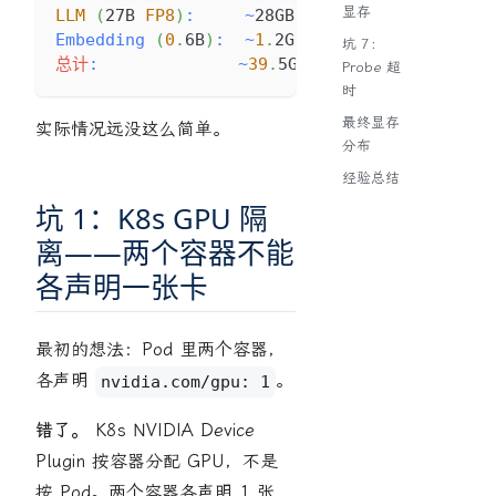
显存
LLM
(
27B 
FP8
)
:
~
28GB 权重 
+
~
10GB 
KV
Cac
Embedding
(
0
.
6B
)
:
~
1
.
2GB 权重 
+
~
0
.
3GB 
KV
C
坑 7：
总计
:
~
39
.
5GB 
/
 48GB，还剩 
8
.
5GB
Probe 超
时
最终显存
实际情况远没这么简单。
分布
经验总结
坑 1：K8s GPU 隔
离——两个容器不能
各声明一张卡
最初的想法：Pod 里两个容器，
各声明
。
nvidia.com/gpu: 1
错了。
K8s NVIDIA Device
Plugin 按容器分配 GPU，不是
按 Pod。两个容器各声明 1 张