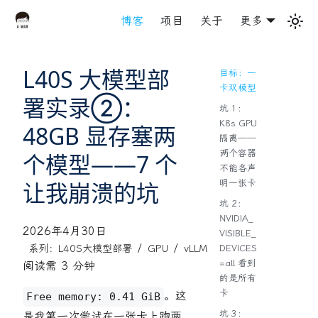
博客
项目
关于
更多
L40S 大模型部
目标：一
卡双模型
署实录②：
坑 1：
K8s GPU
48GB 显存塞两
隔离——
两个容器
个模型——7 个
不能各声
让我崩溃的坑
明一张卡
坑 2：
NVIDIA_
2026年4月30日
VISIBLE_
/
/
系列：L40S大模型部署
GPU
vLLM
DEVICES
=all 看到
阅读需 3 分钟
的是所有
卡
。这
Free memory: 0.41 GiB
坑 3：
是我第一次尝试在一张卡上跑两