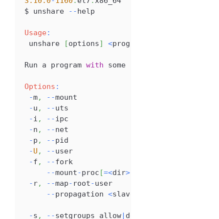
3.10
.0
-
1160
.
el7
.
x86_64
$ unshare 
--
help
Usage
:
 unshare 
[
options
]
<
program
>
[
<
argument
>
...
]
Run
 a program 
with
 some namespaces unshared 
Options
:
-
m
,
--
mount               unshare mounts na
-
u
,
--
uts                 unshare 
UTS
names
-
i
,
--
ipc                 unshare 
System
V
-
n
,
--
net                 unshare network n
-
p
,
--
pid                 unshare pid names
-
U
,
--
user                unshare user name
-
f
,
--
fork                fork before launc
--
mount
-
proc
[
=
<
dir
>
]
  mount proc filesy
-
r
,
--
map
-
root
-
user       map current user 
--
propagation 
<
slave
|
shared
|
private
|
unc
                           modify mount prop
-
s
,
--
setgroups allow
|
deny  control the set