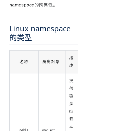
namespace
的隔离性。
Linux namespace
的类型
描
内核版
名称
隔离对象
述
本
提
供
磁
盘
挂
载
点
MNT
Mount