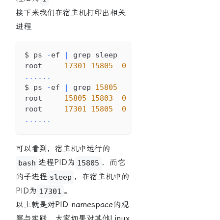
接下来我们在宿主机打印出相关
进程
$ ps 
-
ef 
|
 grep sleep
root     
17301
15805
0
08
:
22
 pts
/
0
00
:
00
...
...
$ ps 
-
ef 
|
 grep 
15805
root     
15805
15803
0
08
:
16
 pts
/
0
00
:
00
root     
17301
15805
0
08
:
22
 pts
/
0
00
:
00
...
...
可以看到，宿主机中运行的
进程PID为
，而它
bash
15805
的子进程
，在宿主机中的
sleep
PID为
。
17301
以上就是对
PID namespace
的观
察与实践，大家如果对其他
Linux