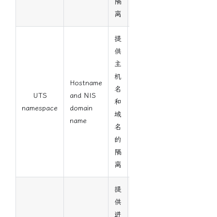
隔
离
提
供
主
机
Hostname
名
UTS
and NIS
和
2.6.19
namespace
domain
域
name
名
的
隔
离
提
供
进