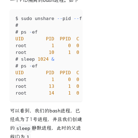
一个PID隔离的
bash
进程。如下
$ sudo unshare 
--
pid 
--
fork 
--
mount
-
proc 
/
bi
# 
# ps 
-
ef
UID
PID
PPID
C
STIME
TTY
T
root         
1
0
0
08
:
16
 pts
/
0
00
:
00
root        
10
1
0
08
:
16
 pts
/
0
00
:
00
# sleep 
1024
&
# ps 
-
ef
UID
PID
PPID
C
STIME
TTY
T
root         
1
0
0
08
:
16
 pts
/
0
00
:
00
root        
13
1
0
08
:
22
 pts
/
0
00
:
00
root        
14
1
0
08
:
22
 pts
/
0
00
:
00
可以看到，我们的
bash
进程，已
经成为了1号进程，并且我们创建
的
静默进程，此时的父进
sleep
程ID为
1