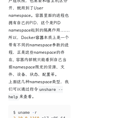
户组权限，也需要和宿主机区分
开，就用到了
User
namespace
。容器里面的进程也
拥有自己的PID，这个是
PID
namespace
起到的隔离作用......
所以，
Docker容器
本质上是一个
带有不同的
namespace
参数的进
程，正是这些
namespace
的存
在, 容器内部就只能看到自己当
前
namespace
限定的资源、文
件、设备、状态、配置等。
上面这几种
namespace
类型，我
们可以通过指令
unshare --
来查看。
help
$ uname 
-
r