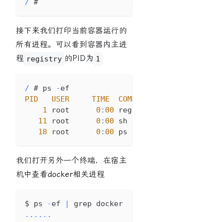
/
 # 
接下来我们打印当前容器运行的
所有进程。可以看到容器内主进
程
的PID为
registry
1
/
 # ps 
-
ef
PID
USER
TIME
COMMAND
1
 root      
0
:
00
 registry serve 
/
etc
/
doc
11
 root      
0
:
00
 sh
18
 root      
0
:
00
 ps 
-
ef
我们打开另外一个终端，在宿主
机中查看
docker
相关进程
$ ps 
-
ef 
|
 grep docker
...
...