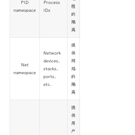
PID
Process
程
2.6.24
namespace
IDs
的
隔
离
提
Network
供
devices,
网
Net
stacks,
络
2.6.29
namespace
ports,
的
etc.
隔
离
提
供
用
户