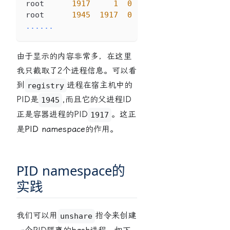
root      
1917
1
0
07
:
26
?
00
:
00
root      
1945
1917
0
07
:
26
 pts
/
0
00
:
00
...
...
由于显示的内容非常多，在这里
我只截取了2个进程信息。可以看
到
进程在宿主机中的
registry
PID是
,而且它的父进程ID
1945
正是容器进程的PID
。这正
1917
是
PID namespace
的作用。
PID namespace的
实践
我们可以用
指令来创建
unshare