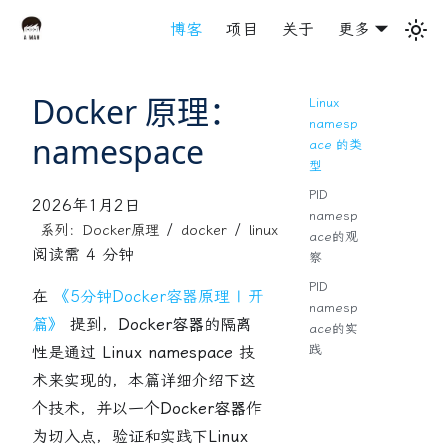
博客
项目
关于
更多
Docker 原理：
Linux
namesp
namespace
ace 的类
型
PID
2026年1月2日
namesp
/
/
系列：Docker原理
docker
linux
ace的观
阅读需 4 分钟
察
PID
在
《5分钟Docker容器原理 | 开
namesp
篇》
提到，
Docker容器
的隔离
ace的实
践
性是通过
Linux namespace
技
术来实现的，本篇详细介绍下这
个技术，并以一个
Docker容器
作
为切入点，验证和实践下
Linux