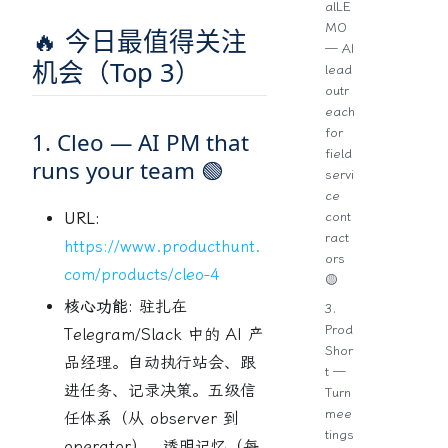
alLE
MO
🔥 今日最值得关注
— AI
机会（Top 3）
lead
outr
each
for
1. Cleo — AI PM that
field
runs your team 🟢
servi
ce
cont
URL:
ract
https://www.producthunt.
ors
com/products/cleo-4
🟡
核心功能:
驻扎在
3.
Prod
Telegram/Slack 中的 AI 产
Shor
品经理。自动执行站会、跟
t —
进任务、记录决策。五级信
Turn
mee
任体系（从 observer 到
tings
operator），透明记忆（每