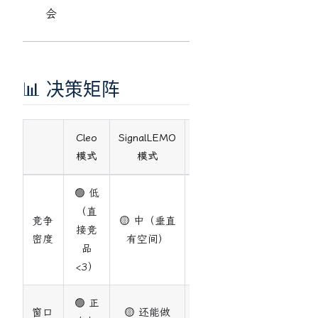
会
📊 决策矩阵
Cleo
SignalLEMO
ProdShort
模式
模式
模式
🟢 低
（直
🔴 高
竞争
🟡 中（垂直
接竞
（OpusClip
密度
有空间）
品
等）
<3）
🟢 正
窗口
🟡 还能做
🟡 还能做