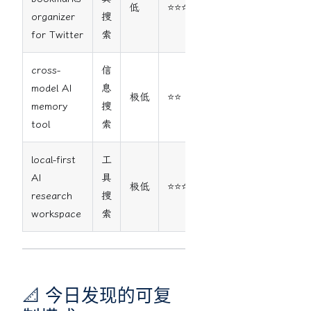
低
⭐⭐⭐
organizer
搜
for Twitter
索
cross-
信
model AI
息
极低
⭐⭐
memory
搜
tool
索
local-first
工
AI
具
极低
⭐⭐⭐
research
搜
workspace
索
📐 今日发现的可复