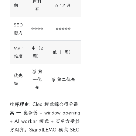
在打
期
6-12 月
6-12 月
开
SEO
⭐⭐⭐⭐
⭐⭐⭐⭐⭐
⭐⭐⭐
潜力
MVP
中（2
低（1周）
中（2周）
难度
周）
🥇 第
优先
🥉 第三优
一优
🥈 第二优先
级
先
先
排序理由:
Cleo 模式综合得分最
高 — 竞争低 + window opening
+ AI worker 模式 + 买单方受益
方对齐。SignalLEMO 模式 SEO