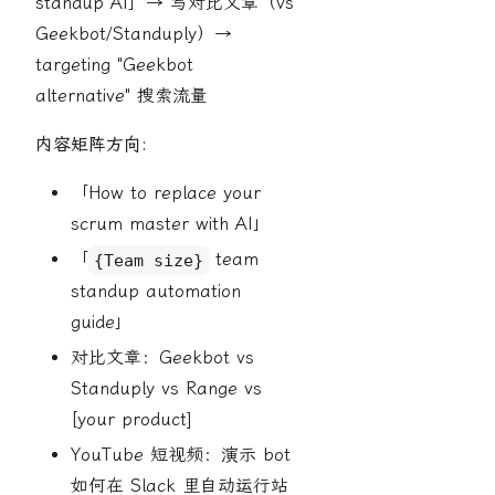
standup AI」→ 写对比文章（vs
Geekbot/Standuply）→
targeting "Geekbot
alternative" 搜索流量
内容矩阵方向:
「How to replace your
scrum master with AI」
「
team
{Team size}
standup automation
guide」
对比文章：Geekbot vs
Standuply vs Range vs
[your product]
YouTube 短视频：演示 bot
如何在 Slack 里自动运行站