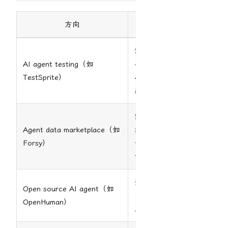
方向
原因
需要深度 QA 领域知识
AI agent testing（如
+ 复杂 infra + 已有
TestSprite）
4.8K follower 的成熟
产品。单人难竞争。
需要网络效应 + 买家
Agent data marketplace（如
卖家双边市场 + 隐私
Forsy）
合规。MVP 都无法验
证。
开源变现路径长。巨头
Open source AI agent（如
（OpenAI/Anthropic）
OpenHuman）
正在做 native agent。