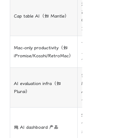
法律/金融合规要求
高。错误成本不可逆。
Cap table AI（如 Mantle）
Carta 是 entrenched
竞品。
市场太小。Mac 用户
Mac-only productivity（如
虽付费意愿好但天花板
iPromise/Kosshi/RetroMac）
低。跨平台成本高。
需要发表论文级别的
AI evaluation infra（如
ML 能力。目标用户是
Plurai）
AI engineer，TAM 太
小。
Skill 明确不推荐。人操
作 AI 增强界面本质还
纯 AI dashboard 产品
是 CRUD，没有 AI