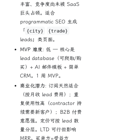
丰富、竞争度尚未被 SaaS
巨头占领。适合
programmatic SEO 生成
「
{city}
{trade}
leads」类页面。
MVP 难度:
低 — 核心是
lead database（可爬取/购
买）+ AI 邮件模板 + 简单
CRM。1 周 MVP。
商业化潜力:
订阅天然适合
（按月收 lead 费用）；重
复使用性高（contractor 持
续需要新客户）；B2B 付费
意愿强。定价可按 lead 数
量分层。LTD 可行但影响
MRR。买单方=受益方