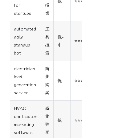
低
⭐⭐⭐⭐⭐
for
搜
startups
索
automated
工
daily
具
低-
⭐⭐⭐⭐
standup
搜
中
bot
索
electrician
商
lead
业
低
⭐⭐⭐⭐⭐
generation
购
service
买
HVAC
商
contractor
业
低
⭐⭐⭐⭐⭐
marketing
购
software
买