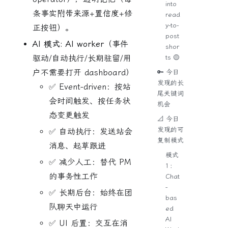
into
条事实附带来源+置信度+修
read
y-to-
正按钮）。
post
AI 模式:
AI worker
（事件
shor
ts 🟡
驱动/自动执行/长期驻留/用
户不需要打开 dashboard）
🔑 今日
发现的长
✅ Event-driven：按站
尾关键词
会时间触发、按任务状
机会
态变更触发
📐 今日
发现的可
✅ 自动执行：发送站会
复制模式
消息、起草跟进
模式
✅ 减少人工：替代 PM
1：
的事务性工作
Chat
-
✅ 长期后台：始终在团
bas
队聊天中运行
ed
AI
✅ UI 后置：交互在消