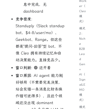
Work
息中完成，无
er（
dashboard
Cleo
模
竞争密度:
式）
Standuply（Slack standup
模式
bot，$4-8/user/mo）、
2：
Nich
Geekbot、Range。但这些
e
都是"提问-回答"型 bot，不
B2B
像 Cleo 拥有持续记忆和自
Lea
d
动决策能力。直接竞品少。
Gen
窗口判断:
🟢 还开着
+
AI（
窗口原因:
AI agent 能力刚
Sign
好够用（不需要完美决策，
alLE
站会发错一条消息比财务操
MO
模
作错可逆得多），且这个领
式）
域还没出现 dominant
模式