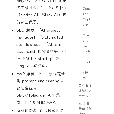
player。12 个月前 LLM 记
3：
忆不够持久，12 个月后巨头
Cont
ent
（Notion AI、Slack AI）可
Capt
能自己做了。
ure
SEO 潜力:
「AI project
>
Cont
manager」「automated
ent
standup bot」「AI team
Gen
assistant」搜索量中等，但
erati
on（
"AI PM for startup" 等
Prod
long-tail 有空间。
Shor
t 模
MVP 难度:
中 — 核心逻辑
式）
是 prompt engineering +
⛔ 今日不
记忆系统 +
建议进入
Slack/Telegram API 集
的方向
成，1-2 周可做 MVP。
🚀 今日
最值得尝
商业化潜力:
订阅模式天然