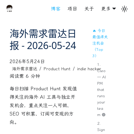
博客
项目
关于
更多
海外需求雷达日
🔥 今日
最值得关
报 - 2026-05-24
注机会
（Top
3）
2026年5月24日
1.
/
/
海外需求雷达
Product Hunt
indie hacker
Cleo
阅读需 6 分钟
— AI
PM
每日扫描 Product Hunt 发现值
that
runs
得关注的海外 AI 工具与独立开
your
发机会，重点关注一人可做、
tea
SEO 可积累、订阅可变现的方
m 🟢
向。
2.
Sign