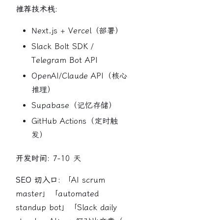
推荐技术栈:
Next.js + Vercel（部署）
Slack Bolt SDK /
Telegram Bot API
OpenAI/Claude API（核心
推理）
Supabase（记忆存储）
GitHub Actions（定时触
发）
开发时间:
7-10 天
SEO 切入口:
「AI scrum
master」「automated
standup bot」「Slack daily