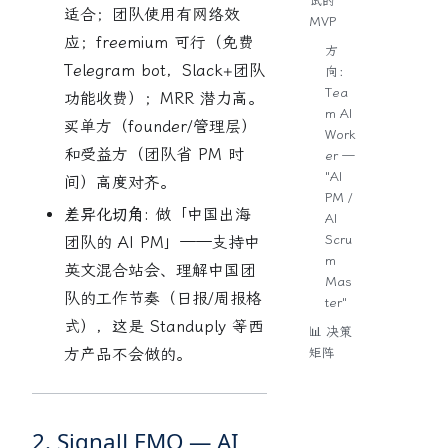
试的
适合；团队使用有网络效
MVP
应；freemium 可行（免费
方
Telegram bot，Slack+团队
向：
Tea
功能收费）；MRR 潜力高。
m AI
买单方（founder/管理层）
Work
和受益方（团队省 PM 时
er —
"AI
间）高度对齐。
PM /
差异化切角:
做「中国出海
AI
Scru
团队的 AI PM」——支持中
m
英文混合站会、理解中国团
Mas
队的工作节奏（日报/周报格
ter"
式），这是 Standuply 等西
📊 决策
矩阵
方产品不会做的。
2. SignalLEMO — AI