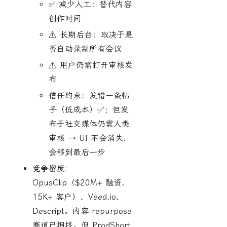
✅ 减少人工：替代内容
创作时间
⚠️ 长期后台：取决于是
否自动录制所有会议
⚠️ 用户仍需打开审核发
布
信任约束：发错一条帖
子（低成本）✅；但发
布于社交媒体仍需人类
审核 → UI 不会消失，
会移到最后一步
竞争密度:
OpusClip（$20M+ 融资，
15K+ 客户）、Veed.io、
Descript。内容 repurpose
赛道已拥挤。但 ProdShort