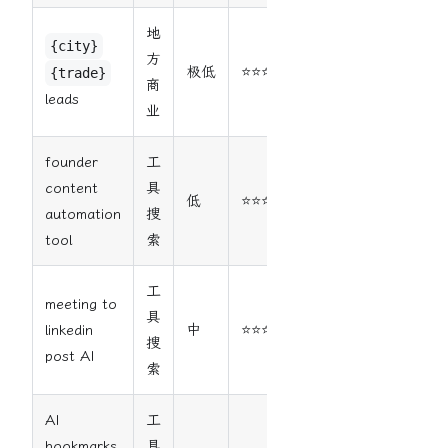
地
{city}
方
极低
⭐⭐⭐⭐⭐
{trade}
商
leads
业
founder
工
content
具
低
⭐⭐⭐⭐
automation
搜
tool
索
工
meeting to
具
linkedin
中
⭐⭐⭐
搜
post AI
索
AI
工
bookmarks
具