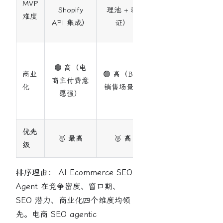
MVP
（纯渲
Shopify
理池 + 验
难度
染引
API 集成）
证）
擎）
🟡 中
🟢 高（电
（需走
商业
🟢 高（B2B
商主付费意
开源+托
化
销售场景）
愿强）
管模
式）
优先
🥇 最高
🥈 高
🥉 中
级
排序理由：
AI Ecommerce SEO
Agent 在竞争密度、窗口期、
SEO 潜力、商业化四个维度均领
先。电商 SEO agentic