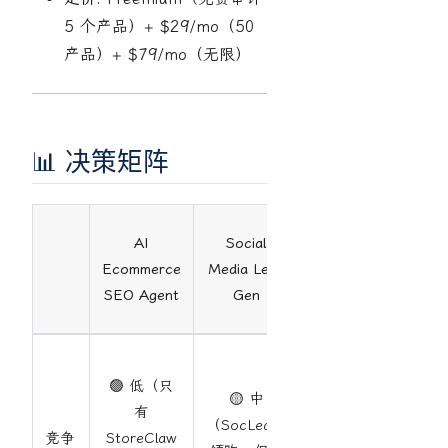
5 个产品）+ $29/mo（50
产品）+ $79/mo（无限）
📊 决策矩阵
Agent-
AI
Social
Native
Ecommerce
Media Lead
Doc
SEO Agent
Gen
Engine
🔴 高
🟢 低（只
（简历
🟡 中
有
工具拥
（SocLeads
竞争
StoreClaw
挤，但