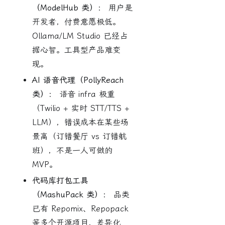
（ModelHub 类）：
用户是
开发者，付费意愿极低。
Ollama/LM Studio 已经占
据心智。工具型产品难变
现。
AI 语音代理（PollyReach
类）：
语音 infra 极重
（Twilio + 实时 STT/TTS +
LLM），错误成本在某些场
景高（订错餐厅 vs 订错航
班），不是一人可做的
MVP。
代码库打包工具
（MashuPack 类）：
品类
已有 Repomix、Repopack
等多个开源项目，差异化