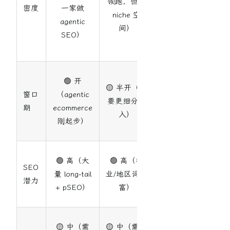
领跑，但有
密度
一家做
agent-
niche 空
agentic
native
间）
SEO）
是新维
度）
🟢 开
🟢 开
🟡 半开（需
（agent-
窗口
（agentic
要更细分切
native
期
ecommerce
入）
tooling
刚起步）
蓝海）
🟡 中
🟢 高（大
🟢 高（行
SEO
（关键
量 long-tail
业/地区词丰
潜力
词量级
+ pSEO）
富）
小）
🟢 低
🟡 中（需
🟡 中（需代