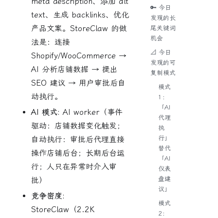
meta description、添加 alt
🔑 今日
text、生成 backlinks、优化
发现的长
产品文案。StoreClaw 的做
尾关键词
机会
法是：连接
📐 今日
Shopify/WooCommerce →
发现的可
AI 分析店铺数据 → 提出
复制模式
SEO 建议 → 用户审批后自
模式
动执行。
1：
「AI
AI 模式:
AI worker（事件
代理
驱动：店铺数据变化触发；
执
行」
自动执行：审批后代理直接
替代
操作店铺后台；长期后台运
「AI
行；人只在异常时介入审
仪表
盘建
批）
议」
竞争密度:
模式
StoreClaw（2.2K
2：