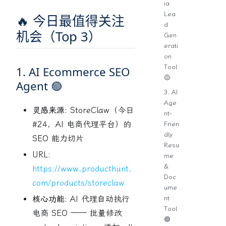
ia
Lea
🔥 今日最值得关注
d
机会（Top 3）
Gen
erati
on
Tool
1. AI Ecommerce SEO
🟡
Agent 🟢
3. AI
Age
灵感来源:
StoreClaw（今日
nt-
#24，AI 电商代理平台）的
Frien
dly
SEO 能力切片
Resu
URL:
me
&
https://www.producthunt.
Doc
com/products/storeclaw
ume
nt
核心功能:
AI 代理自动执行
Tool
电商 SEO —— 批量修改
🟢