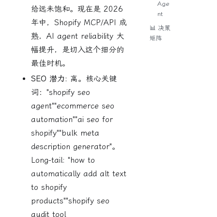
Age
给远未饱和。现在是 2026
nt
年中，Shopify MCP/API 成
📊 决策
熟，AI agent reliability 大
矩阵
幅提升，是切入这个细分的
最佳时机。
SEO 潜力:
高。核心关键
词："shopify seo
agent""ecommerce seo
automation""ai seo for
shopify""bulk meta
description generator"。
Long-tail: "how to
automatically add alt text
to shopify
products""shopify seo
audit tool