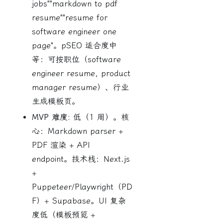
jobs""markdown to pdf
resume""resume for
software engineer one
page"。pSEO 适合度中
等：可按职位（software
engineer resume, product
manager resume）、行业
生成模板页。
MVP 难度:
低（1 周）。核
心：Markdown parser +
PDF 渲染 + API
endpoint。技术栈：Next.js
+
Puppeteer/Playwright（PD
F）+ Supabase。UI 复杂
度低（模板预览 +