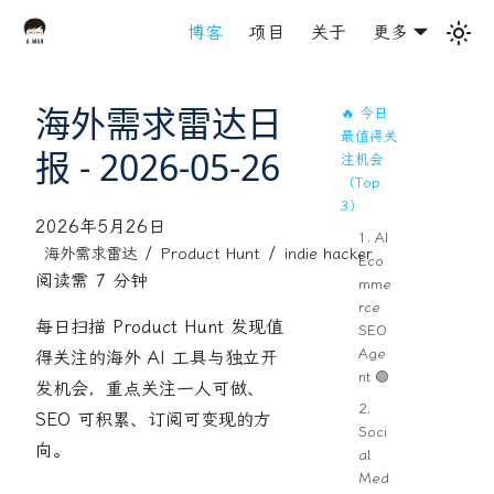
博客
项目
关于
更多
海外需求雷达日
🔥 今日
最值得关
报 - 2026-05-26
注机会
（Top
3）
2026年5月26日
1. AI
/
/
海外需求雷达
Product Hunt
indie hacker
Eco
阅读需 7 分钟
mme
rce
每日扫描 Product Hunt 发现值
SEO
Age
得关注的海外 AI 工具与独立开
nt 🟢
发机会，重点关注一人可做、
2.
SEO 可积累、订阅可变现的方
Soci
向。
al
Med