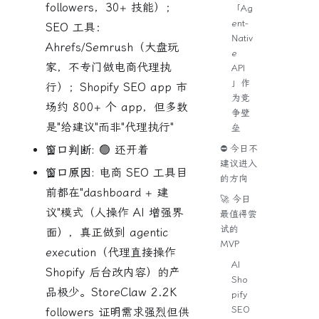
followers，30+ 技能）；
「Ag
ent-
SEO 工具：
Nativ
Ahrefs/Semrush（大盘玩
e
家，不专门做电商代理执
API
」作
行）；Shopify SEO app 市
为竞
场约 800+ 个 app，但多数
争壁
是"给建议"而非"代理执行"
垒
⛔ 今日不
窗口判断:
🟢 还开着
建议进入
窗口原因:
电商 SEO 工具目
的方向
前都在"dashboard + 建
🚀 今日
议"模式（人操作 AI 增强界
最值得尝
试的
面），真正做到 agentic
MVP
execution（代理直接操作
AI
Shopify 后台改内容）的产
Sho
品极少。StoreClaw 2.2K
pify
SEO
followers 证明需求强烈但供