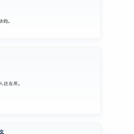
动的
。
 个人还在用。
格