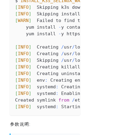
$ 
INSTALL_K3S_SELINUX_WARN
=
true
INSTALL_K3S_
[
INFO
]
Skipping
 k3s download and verify
[
INFO
]
Skipping
 installation 
of
SELinux
RPM
[
WARN
]
Failed
 to find the k3s
-
selinux polic
    yum install 
-
y container
-
selinux
    yum install 
-
y https
:
/
/
rpm
.
rancher
.
io
/
k3
[
INFO
]
Creating
/
usr
/
local
/
bin
/
kubectl syml
[
INFO
]
Creating
/
usr
/
local
/
bin
/
crictl symli
[
INFO
]
Skipping
/
usr
/
local
/
bin
/
ctr symlink 
[
INFO
]
Creating
 killall script 
/
usr
/
local
/
b
[
INFO
]
Creating
 uninstall script 
/
usr
/
local
[
INFO
]
  env
:
Creating
 environment file 
/
etc
/
[
INFO
]
  systemd
:
Creating
 service file 
/
etc
/
[
INFO
]
  systemd
:
Enabling
 k3s unit
Created
 symlink 
from
/
etc
/
systemd
/
system
/
mul
[
INFO
]
  systemd
:
Starting
 k3s
参数说明: