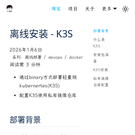
博客
项目
关于
更多
离线安装 - K3S
部署背景
什么是
K3S
2026年1月6日
安装包准
/
/
系列：离线部署
devops
docker
备
阅读需 3 分钟
K3S安装
通过binary方式部署轻量级
私有镜像
仓库配置
kubernertes(K3S)
配置K3S使用私有镜像仓库
部署背景