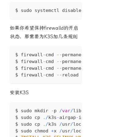
$ sudo systemctl disable firewalld 
--
now
如果你希望保持firewalld的开启
状态，那需要为K3S加几条规则
$ firewall
-
cmd 
--
permanent 
--
add
-
port
=
6443
/
t
$ firewall
-
cmd 
--
permanent 
--
zone
=
trusted 
--
$ firewall
-
cmd 
--
permanent 
--
zone
=
trusted 
--
$ firewall
-
cmd 
--
reload
安装K3S
$ sudo mkdir 
-
p 
/
var
/
lib
/
rancher
/
k3s
/
agent
/
i
$ sudo cp 
.
/
k3s
-
airgap
-
images
-
amd64
.
tar
.
gz
/
$ sudo cp 
.
/
k3s 
/
usr
/
local
/
bin
/
$ sudo chmod 
+
x 
/
usr
/
local
/
bin
/
k3s