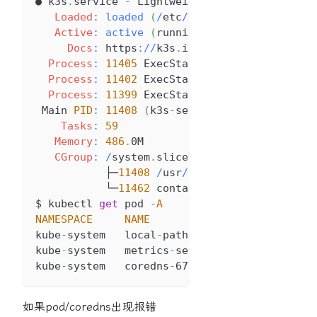
● k3s
.
service
-
Lightweight
Kubernetes
Loaded
:
loaded
(
/
etc
/
systemd
/
system
/
k3s
.
s
Active
:
active
(
running
)
 since 
Sun
2023
-
1
Docs
:
 https
:
/
/
k3s
.
io
Process
:
11405
ExecStartPre
=
/
sbin
/
modprobe
Process
:
11402
ExecStartPre
=
/
sbin
/
modprobe
Process
:
11399
ExecStartPre
=
/
bin
/
sh 
-
xc 
!
Main
PID
:
11408
(
k3s
-
server
)
Tasks
:
59
Memory
:
486
.
0M
CGroup
:
/
system
.
slice
/
k3s
.
service
           ├─
11408
/
usr
/
local
/
bin
/
k3s server
           └─
11462
 containerd 
$ kubectl 
get
 pod 
-
A
NAMESPACE
NAME
kube
-
system   local
-
path
-
provisioner
-
84db5d4
kube
-
system   metrics
-
server
-
67c658944b
-
xj6m
kube
-
system   coredns
-
6799fbcd5
-
6k2ff       
如果pod/coredns出现报错