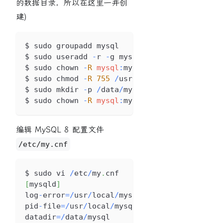
的数据目录，所以在这里一并创
建)
$ sudo groupadd mysql
$ sudo useradd 
-
r 
-
g mysql mysql
$ sudo chown 
-
R
mysql
:
mysql 
/
usr
/
local
/
mysql
$ sudo chmod 
-
R
755
/
usr
/
local
/
mysql
/
$ sudo mkdir 
-
p 
/
data
/
mysql
$ sudo chown 
-
R
mysql
:
mysql 
/
data
/
mysql
/
编辑 MySQL 8 配置文件
/etc/my.cnf
$ sudo vi 
/
etc
/
my
.
cnf
[
mysqld
]
log
-
error
=
/
usr
/
local
/
mysql
/
mysqld
.
log
pid
-
file
=
/
usr
/
local
/
mysql
/
mysql
.
pid
datadir
=
/
data
/
mysql