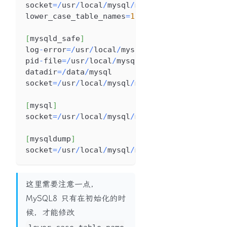
socket
=
/
usr
/
local
/
mysql
/
mysql
.
sock
lower_case_table_names
=
1
[
mysqld_safe
]
log
-
error
=
/
usr
/
local
/
mysql
/
mysqld
.
log
pid
-
file
=
/
usr
/
local
/
mysql
/
mysql
.
pid
datadir
=
/
data
/
mysql
socket
=
/
usr
/
local
/
mysql
/
mysql
.
sock
[
mysql
]
socket
=
/
usr
/
local
/
mysql
/
mysql
.
sock
[
mysqldump
]
socket
=
/
usr
/
local
/
mysql
/
mysql
.
sock
这里需要注意一点，
MySQL8 只有在初始化的时
候，才能修改