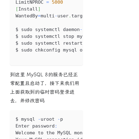
LimitNPROC
=
5000
[
Install
]
WantedBy
=
multi
-
user
.
target
$ sudo systemctl daemon
-
reload
$ sudo systemctl stop mysql
$ sudo systemctl restart mysql
$ sudo chkconfig mysql on
到这里 MySQL 8的服务已经正
常配置且启动了，接下来我们用
上面获取到的临时密码登录进
去，并修改密码
$ mysql 
-
uroot 
-
p 
Enter
 password
:
Welcome
 to the 
MySQL
 monitor
.
Commands
 end 