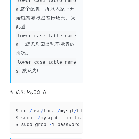
lower_case_table_name
这个配置，所以大家一开
s
始就需要根据实际场景，来
配置
lower_case_table_name
，避免后面出现不兼容的
s
情况。
lower_case_table_name
默认为0.
s
初始化 MySQL8
$ cd 
/
usr
/
local
/
mysql
/
bin
/
$ sudo 
.
/
mysqld 
--
initialize 
--
user
=
mysql 
--
$ sudo grep 
-
i password 
/
usr
/
local
/
mysql
/
mys