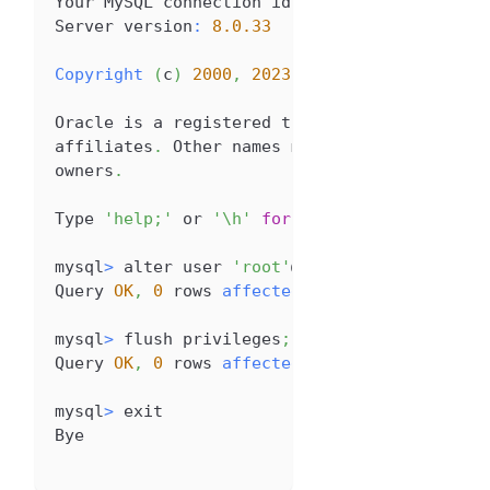
Your
MySQL
 connection id is 
8
Server
 version
:
8.0
.33
Copyright
(
c
)
2000
,
2023
,
Oracle
 and
/
or its 
Oracle
 is a registered trademark 
of
Oracle
C
affiliates
.
Other
 names may be trademarks 
of
owners
.
Type
'help;'
 or 
'\h'
for
 help
.
Type
'\c'
 to 
mysql
>
 alter user 
'root'
@
'localhost'
 identif
Query
OK
,
0
 rows 
affected
(
0.02
 sec
)
mysql
>
 flush privileges
;
Query
OK
,
0
 rows 
affected
(
0.01
 sec
)
mysql
>
 exit
Bye