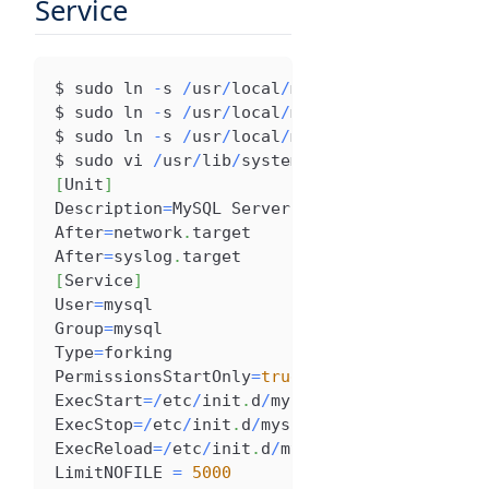
Service
$ sudo ln 
-
s 
/
usr
/
local
/
mysql
/
support
-
files
/
$ sudo ln 
-
s 
/
usr
/
local
/
mysql
/
bin
/
mysql 
/
usr
$ sudo ln 
-
s 
/
usr
/
local
/
mysql
/
mysql
.
sock
/
va
$ sudo vi 
/
usr
/
lib
/
systemd
/
system
/
mysql
.
serv
[
Unit
]
Description
=
MySQL
Server
After
=
network
.
target
After
=
syslog
.
target
[
Service
]
User
=
mysql
Group
=
mysql
Type
=
forking
PermissionsStartOnly
=
true
ExecStart
=
/
etc
/
init
.
d
/
mysql start
ExecStop
=
/
etc
/
init
.
d
/
mysql stop
ExecReload
=
/
etc
/
init
.
d
/
mysql restart
LimitNOFILE
=
5000